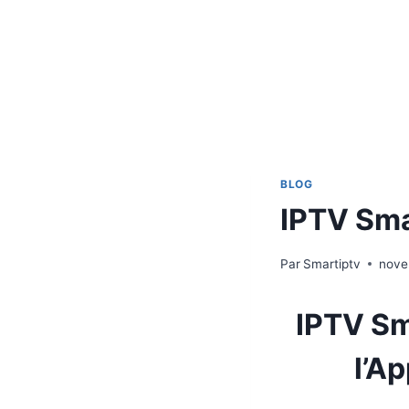
BLOG
IPTV Sma
Par
Smartiptv
nove
IPTV Sma
l’A