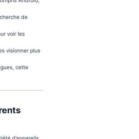
compris Android,
recherche de
ur voir les
s visionner plus
ingues, cette
rents
iété d’appareils.