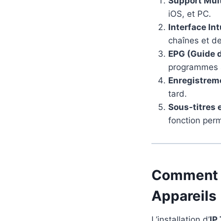
Support Mul
iOS, et PC.
Interface Int
chaînes et d
EPG (Guide 
programmes à
Enregistrem
tard.
Sous-titres 
fonction per
Comment I
Appareils
L’installation d’
IP